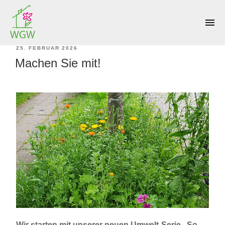
SCHLAGWORT:
AUSMISTEN
menu
VERÖFFENTLICHT
25. FEBRUAR 2026
Machen Sie mit!
AM
Wir starten mit unserer neuen Umwelt-Serie „So