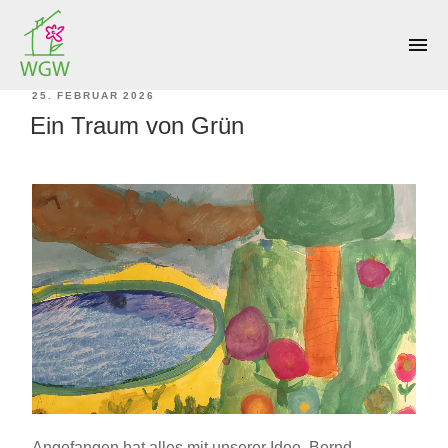
SCHLAGWORT:
NATURNAH GÄRTNERN
menu
VERÖFFENTLICHT
25. FEBRUAR 2026
Ein Traum von Grün
AM
Angefangen hat alles mit unserer Idee. Bernd