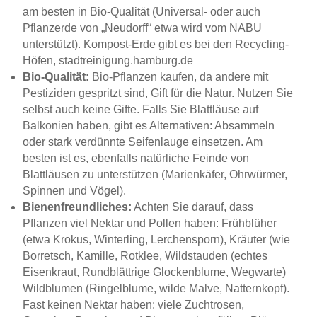
am besten in Bio-Qualität (Universal- oder auch
Pflanzerde von „Neudorff“ etwa wird vom NABU
unterstützt). Kompost-Erde gibt es bei den Recycling-
Höfen, stadtreinigung.hamburg.de
Bio-Qualität:
Bio-Pflanzen kaufen, da andere mit
Pestiziden gespritzt sind, Gift für die Natur. Nutzen Sie
selbst auch keine Gifte. Falls Sie Blattläuse auf
Balkonien haben, gibt es Alternativen: Absammeln
oder stark verdünnte Seifenlauge einsetzen. Am
besten ist es, ebenfalls natürliche Feinde von
Blattläusen zu unterstützen (Marienkäfer, Ohrwürmer,
Spinnen und Vögel).
Bienenfreundliches:
Achten Sie darauf, dass
Pflanzen viel Nektar und Pollen haben: Frühblüher
(etwa Krokus, Winterling, Lerchensporn), Kräuter (wie
Borretsch, Kamille, Rotklee, Wildstauden (echtes
Eisenkraut, Rundblättrige Glockenblume, Wegwarte)
Wildblumen (Ringelblume, wilde Malve, Natternkopf).
Fast keinen Nektar haben: viele Zuchtrosen,