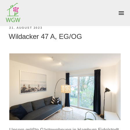
KATEGORIE:
GÄSTEWOHNUNG
menu
VERÖFFENTLICHT
21. AUGUST 2023
Wildacker 47 A, EG/OG
AM
Unsere größte Gästewohnung in Hamburg-Eidelstedt