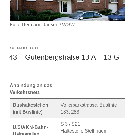
Foto: Hermann Jansen / WGW
VERÖFFENTLICHT
26. MÄRZ 2021
43 – Gutenbergstraße 13 A – 13 G
AM
Anbindung an das
Verkehrsnetz
Bushaltestellen
Volksparkstrasse, Buslinie
(mit Buslinie)
183, 283
S 3 / S21
U/S/AKN-Bahn-
Haltestelle Stellingen,
Haltestellen