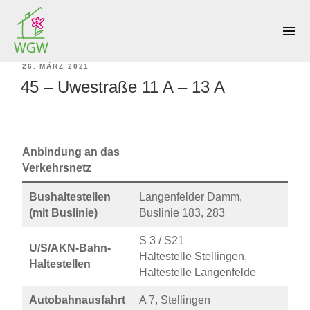
KATEGORIE:
EIMSBÜTTEL
menu
VERÖFFENTLICHT
26. MÄRZ 2021
45 – Uwestraße 11 A – 13 A
AM
Anbindung an das
Verkehrsnetz
Bushaltestellen
Langenfelder Damm,
(mit Buslinie)
Buslinie 183, 283
S 3 / S21
U/S/AKN-Bahn-
Haltestelle Stellingen,
Haltestellen
Haltestelle Langenfelde
Autobahnausfahrt
A 7, Stellingen