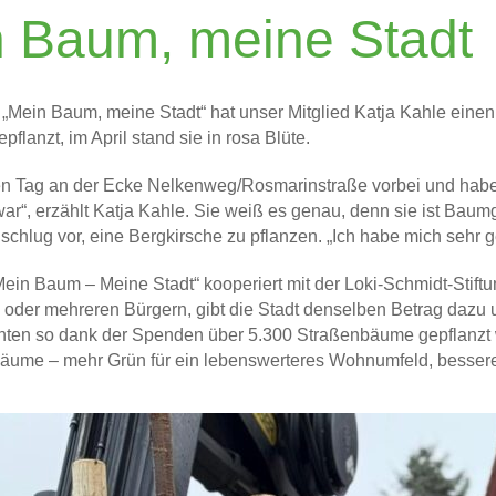
 Baum, meine Stadt
n „Mein Baum, meine Stadt“ hat unser Mitglied Katja Kahle eine
pflanzt, im April stand sie in rosa Blüte.
en Tag an der Ecke Nelkenweg/Rosmarinstraße vorbei und habe 
ar“, erzählt Katja Kahle. Sie weiß es genau, denn sie ist Baum
chlug vor, eine Bergkirsche zu pflanzen. „Ich habe mich sehr g
Mein Baum – Meine Stadt“ kooperiert mit der Loki-Schmidt-Stift
 oder mehreren Bürgern, gibt die Stadt denselben Betrag dazu 
nten so dank der Spenden über 5.300 Straßenbäume gepflanzt 
bäume – mehr Grün für ein lebenswerteres Wohnumfeld, besser