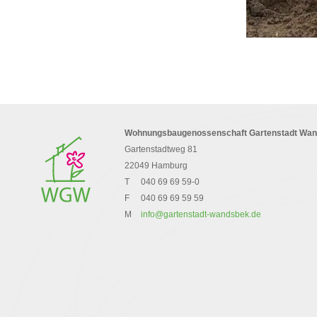
Wohnungsbaugenossenschaft Gartenstadt Wa
Gartenstadtweg 81
22049 Hamburg
T
040 69 69 59-0
F
040 69 69 59 59
M
info@gartenstadt-wandsbek.de