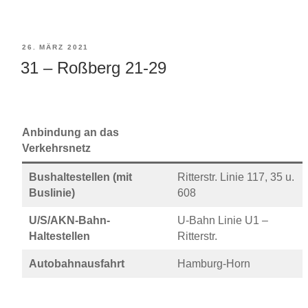
VERÖFFENTLICHT
26. MÄRZ 2021
31 – Roßberg 21-29
AM
Anbindung an das
Verkehrsnetz
Bushaltestellen (mit
Ritterstr. Linie 117, 35 u.
Buslinie)
608
U/S/AKN-Bahn-
U-Bahn Linie U1 –
Haltestellen
Ritterstr.
Autobahnausfahrt
Hamburg-Horn