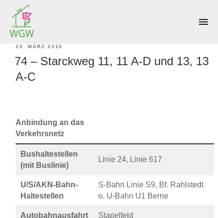
KATEGORIE:
WANDSBEK
menu
VERÖFFENTLICHT
20. MÄRZ 2023
74 – Starckweg 11, 11 A-D und 13, 13
AM
A-C
Anbindung an das
Verkehrsnetz
Bushaltestellen
Linie 24, Linie 617
(mit Buslinie)
U/S/AKN-Bahn-
S-Bahn Linie S9, Bf. Rahlstedt
Haltestellen
o. U-Bahn U1 Berne
Autobahnausfahrt
Stapelfeld