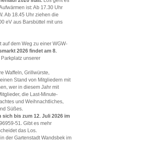
nlauf 2026 statt.
Los geht es
 Aufwärmen ist: Ab 17.30 Uhr
W. Ab 18.45 Uhr ziehen die
0 eV aus Barsbüttel mit uns
st auf dem Weg zu einer WGW-
markt 2026 findet am 8.
 Parkplatz unserer
 Waffeln, Grillwürste,
inen Stand von Mitgliedern mit
en, wer in diesem Jahr mit
tglieder, die Last-Minute-
chtes und Weihnachtliches,
und Süßes.
 sich bis zum 12. Juli 2026 im
96959-51. Gibt es mehr
scheidet das Los.
 in der Gartenstadt Wandsbek im