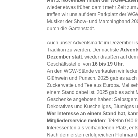
Am 3. November findet der WGW-Laterne
wieder etwas früher, damit mehr Zeit zum
treffen wir uns auf dem Parkplatz der WG
Musiker der Show- und Marchingband 200
durch die Gartenstadt.
Auch unser Adventsmarkt im Dezember i
Tradition zu werden: Der nächste
Advents
Dezember statt
, wieder draußen auf dem
Geschäftsstelle: von
16 bis 19 Uhr
.
An den WGW-Stände verkaufen wir leckere
Glühwein und Punsch. 2025 gab es auch e
Zuckerwatte und Tee aus Europa. Mal seh
einem Stand dabei ist. 2025 gab es acht Mi
Geschenke angeboten haben: Selbstgema
Dekoratives und Kuscheliges, Blumiges 
Wer Interesse an einem Stand hat, kann
Mitgliederservice melden:
Telefon 040 6
Interessenten als vorhandenen Platz, ent
Nach dem ersten erfolgreichen Flohmarkt