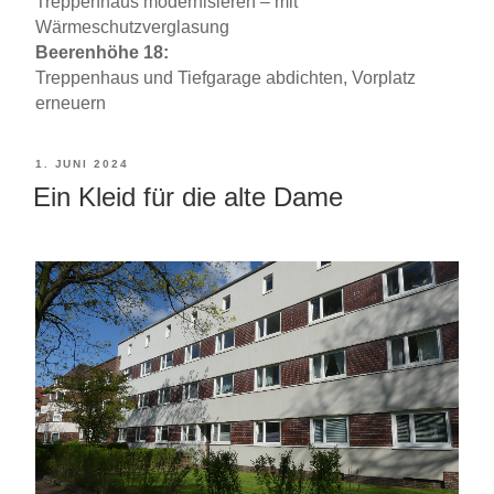
Treppenhaus modernisieren – mit
Wärmeschutzverglasung
Beerenhöhe 18:
Treppenhaus und Tiefgarage abdichten, Vorplatz
erneuern
VERÖFFENTLICHT
1. JUNI 2024
Ein Kleid für die alte Dame
AM