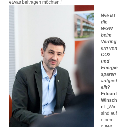
etwas beitragen möchten.“
Wie ist
die
WGW
beim
Verring
ern von
CO2
und
Energie
sparen
aufgest
ellt?
Eduard
Winsch
el:
„Wir
sind auf
einem
guten