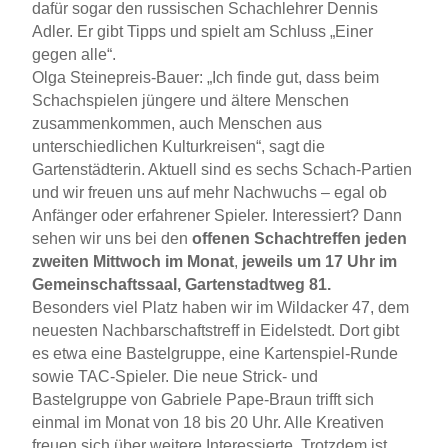
dafür sogar den russischen Schachlehrer Dennis
Adler. Er gibt Tipps und spielt am Schluss „Einer
gegen alle“.
Olga Steinepreis-Bauer: „Ich finde gut, dass beim
Schachspielen jüngere und ältere Menschen
zusammenkommen, auch Menschen aus
unterschiedlichen Kulturkreisen“, sagt die
Gartenstädterin. Aktuell sind es sechs Schach-Partien
und wir freuen uns auf mehr Nachwuchs – egal ob
Anfänger oder erfahrener Spieler. Interessiert? Dann
sehen wir uns bei den
offenen Schachtreffen jeden
zweiten Mittwoch im Monat
,
jeweils um 17 Uhr im
Gemeinschaftssaal, Gartenstadtweg 81.
Besonders viel Platz haben wir im Wildacker 47, dem
neuesten Nachbarschaftstreff in Eidelstedt. Dort gibt
es etwa eine Bastelgruppe, eine Kartenspiel-Runde
sowie TAC-Spieler. Die neue Strick- und
Bastelgruppe von Gabriele Pape-Braun trifft sich
einmal im Monat von 18 bis 20 Uhr. Alle Kreativen
freuen sich über weitere Interessierte. Trotzdem ist